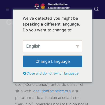
We've detected you might be
Condiciones de uso
speaking a different language.
Do you want to change to:
Condiciones de uso
English
Última actualización:
18 de diciembre de
Change Language
2024
Close and do not switch language
Lea atentamente estas Condiciones de
uso ("Condiciones") antes de utilizar el
sitio web.
coalitionfortheicc.org
y su
plataforma de afiliación asociada (el
"Servicio"), operados por
Coalición por la