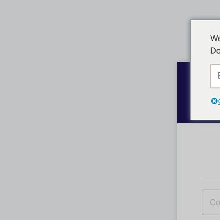
We
Do