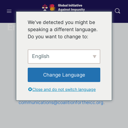
We've detected you might be
Error
speaking a different language.
Do you want to change to:
English
Se ha producido un error:
Se ha producido un error
Change Language
Si sigue experimentando este problema,
póngase en contacto con nuestro equipo
Close and do not switch language
de asistencia en
communications@coalitionfortheicc.org
.