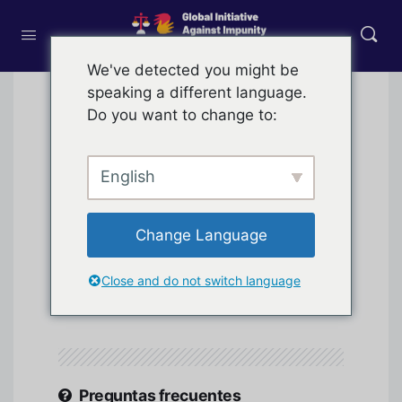
We've detected you might be
speaking a different language.
Do you want to change to:
Póngase en contacto
con
English
Horario
9 a 17 h ET / de lunes a
Change Language
comercial
viernes
Close and do not switch language
Asistencia por
support@memberdev.com
correo electrónico
Preguntas frecuentes