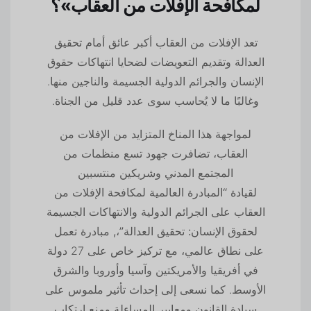
لمكافحة الإفلات من العقاب»؟
تعد الإفلات من العقاب أكبر عائق أمام تحقيق
العدالة وتقديم التعويضات لضحايا انتهاكات حقوق
الإنسان والجرائم الدولية الجسيمة والناجين منها.
وغالبًا ما لا يُحاسب سوى عدد قليل من الجناة.
لمواجهة هذا المناخ المتزايد من الإفلات من
العقاب، تضافرت جهود تسع منظمات من
المجتمع المدني وشريكين منتسبين
لقيادة
“المبادرة العالمية لمكافحة الإفلات من
العقاب على الجرائم الدولية والانتهاكات الجسيمة
لحقوق الإنسان: تحقيق العدالة”،,
مبادرة تعمل
على نطاق عالمي، مع تركيز خاص على 27 دولة
في أفريقيا والأمريكتين وآسيا وأوروبا والشرق
الأوسط. كما نسعى إلى إحداث تأثير ملموس على
سيادة القانون ومعايير المساءلة ومنع ارتكاب