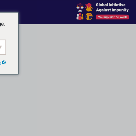
ge.
e