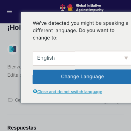
We've detected you might be speaking a
¡Hola, mundo!
different language. Do you want to
change to:
MiembroDev
1
Comentarios
4 de febrero de 2022
English
Bienvenido a WordPress. Este es tu primer mensaje.
Edítalo o bórralo, ¡y empieza a escribir!
Change Language
Close and do not switch language
Categorías:
Sin categoría
Respuestas