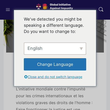
We've detected you might be
speaking a different language.
Do you want to change to:
A propos de
English
Change Language
L'initiative mondiale contre l'impunité
pour les crimes internationaux et les
Close and do not switch language
violations graves des droits de l'homme :
L'initiative mondiale contre l'impunité
pour les crimes internationaux et les
violations graves des droits de l'homme :
Faire fonctionner la justice est une